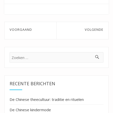
Bericht
VOORGAAND
VOLGENDE
navigatie
Previous
Next
post:
post:
Zoeken
naar:
RECENTE BERICHTEN
De Chinese theecultuur: traditie en rituelen
De Chinese kindermode