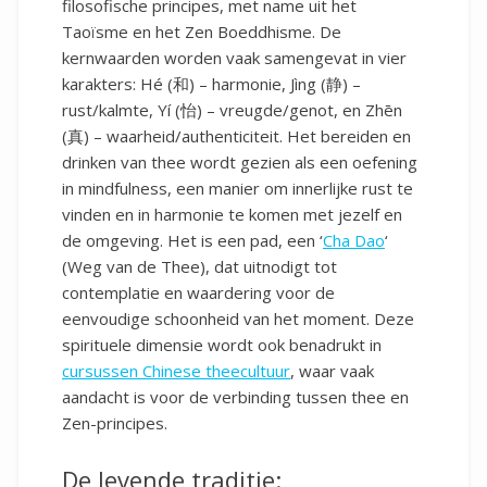
filosofische principes, met name uit het
Taoïsme en het Zen Boeddhisme. De
kernwaarden worden vaak samengevat in vier
karakters: Hé (和) – harmonie, Jìng (静) –
rust/kalmte, Yí (怡) – vreugde/genot, en Zhēn
(真) – waarheid/authenticiteit. Het bereiden en
drinken van thee wordt gezien als een oefening
in mindfulness, een manier om innerlijke rust te
vinden en in harmonie te komen met jezelf en
de omgeving. Het is een pad, een ‘
Cha Dao
‘
(Weg van de Thee), dat uitnodigt tot
contemplatie en waardering voor de
eenvoudige schoonheid van het moment. Deze
spirituele dimensie wordt ook benadrukt in
cursussen Chinese theecultuur
, waar vaak
aandacht is voor de verbinding tussen thee en
Zen-principes.
De levende traditie: