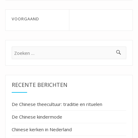
Bericht
VOORGAAND
navigatie
Previous
post:
Zoeken
naar:
RECENTE BERICHTEN
De Chinese theecultuur: traditie en rituelen
De Chinese kindermode
Chinese kerken in Nederland