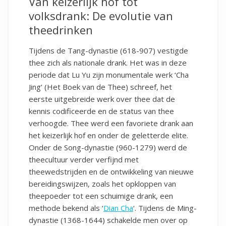
Van keizerlijk hof tot
volksdrank: De evolutie van
theedrinken
Tijdens de Tang-dynastie (618-907) vestigde
thee zich als nationale drank. Het was in deze
periode dat Lu Yu zijn monumentale werk ‘Cha
Jing’ (Het Boek van de Thee) schreef, het
eerste uitgebreide werk over thee dat de
kennis codificeerde en de status van thee
verhoogde. Thee werd een favoriete drank aan
het keizerlijk hof en onder de geletterde elite.
Onder de Song-dynastie (960-1279) werd de
theecultuur verder verfijnd met
theewedstrijden en de ontwikkeling van nieuwe
bereidingswijzen, zoals het opkloppen van
theepoeder tot een schuimige drank, een
methode bekend als ‘
Dian Cha
‘. Tijdens de Ming-
dynastie (1368-1644) schakelde men over op