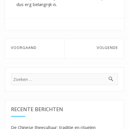
dus erg belangrijk is.
Bericht
VOORGAAND
VOLGENDE
navigatie
Previous
Next
post:
post:
Zoeken
naar:
RECENTE BERICHTEN
De Chinese theecultuur: traditie en rituelen