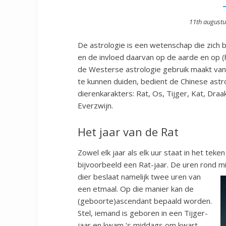
Posted
11th augustu
on
De astrologie is een wetenschap die zich
en de invloed daarvan op de aarde en op (
de Westerse astrologie gebruik maakt va
te kunnen duiden, bedient de Chinese astr
dierenkarakters: Rat, Os, Tijger, Kat, Draa
Everzwijn.
Het jaar van de Rat
Zowel elk jaar als elk uur staat in het tek
bijvoorbeeld een Rat-jaar. De uren rond mi
dier beslaat namelijk twee uren van
een etmaal. Op die manier kan de
(geboorte)ascendant bepaald worden.
Stel, iemand is geboren in een Tijger-
jaar en kwam ’s middags om kwart