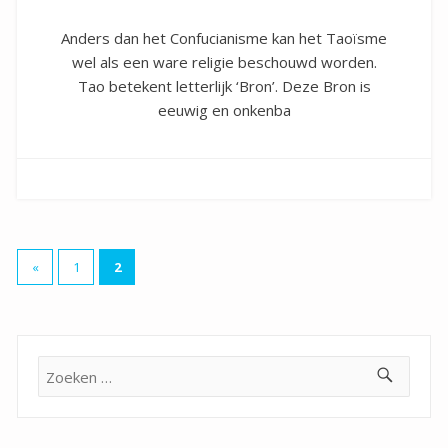
Anders dan het Confucianisme kan het Taoïsme
wel als een ware religie beschouwd worden.
Tao betekent letterlijk ‘Bron’. Deze Bron is
eeuwig en onkenba
Berichten
«
1
2
paginering
Zoeken
naar: