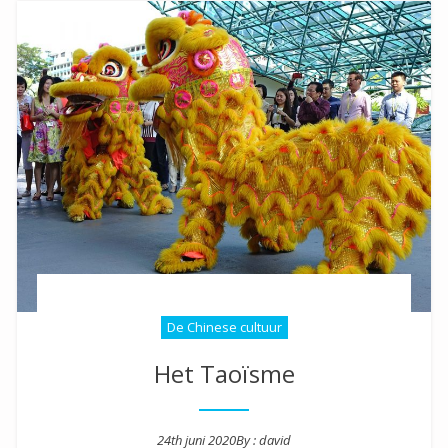
De Chinese cultuur
Het Taoïsme
24th juni 2020
By :
david
Posted on